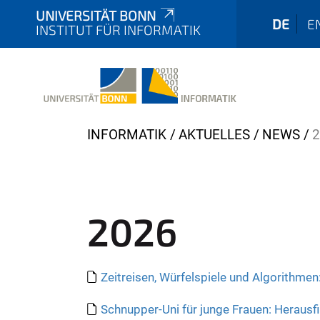
UNIVERSITÄT BONN
DE
E
INSTITUT FÜR INFORMATIK
Y
INFORMATIK
AKTUELLES
NEWS
2
o
u
a
r
2026
e
h
e
Zeitreisen, Würfelspiele und Algorithme
r
e
Schnupper-Uni für junge Frauen: Herausfi