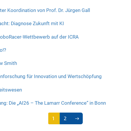
ter Koordination von Prof. Dr. Jürgen Gall
cht: Diagnose Zukunft mit KI
RoboRacer-Wettbewerb auf der ICRA
o!?
ew Smith
enforschung für Innovation und Wertschöpfung
heitswesen
ng: Die „AI26 – The Lamarr Conference“ in Bonn
1
2
(aktu