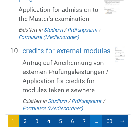
Application for admission to
the Master's examination
Existiert in
Studium
/
Prüfungsamt
/
Formulare (Medienordner)
credits for external modules
Antrag auf Anerkennung von
externen Prüfungsleistungen /
Application for credits for
modules taken elsewhere
Existiert in
Studium
/
Prüfungsamt
/
Formulare (Medienordner)
1
2
3
4
5
6
7
...
63
(aktu