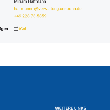
Miriam Halfmann
halfmannm@verwaltung.uni-bonn.de
+49 228 73-5859
ügen
iCal
WEITERE LINKS