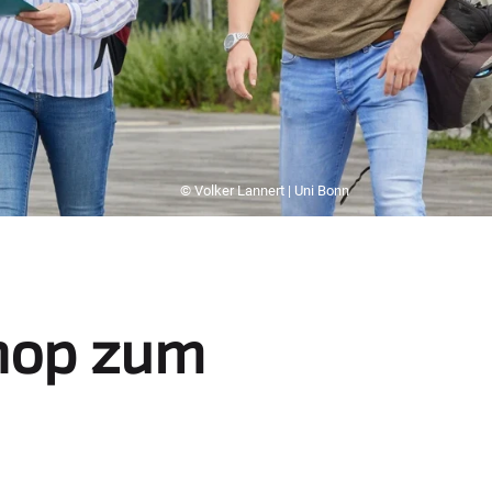
© Volker Lannert | Uni Bonn
shop zum