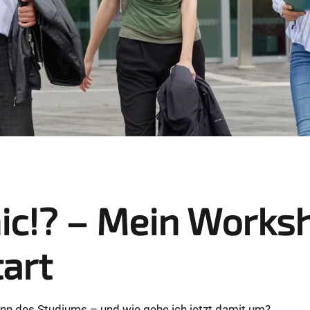
nic!? – Mein Work
art
nn des Studiums – und wie gehe ich jetzt damit um?