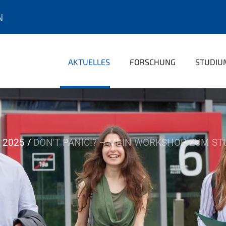
N
AKTUELLES
FORSCHUNG
STUDIU
2025
DON'T PANIC!? – MEIN WORKSHOP ZUM ST