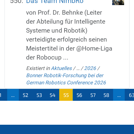
Das Team NimbRo
von Prof. Dr. Behnke (Leiter
der Abteilung für Intelligente
Systeme und Robotik)
verteidigte erfolgreich seinen
Meistertitel in der @Home-Liga
der Robocup ...
Existiert in
Aktuelles
/
…
/
2026
/
Bonner Robotik-Forschung bei der
German Robotics Conference 2026
1
...
52
53
54
55
56
57
58
...
6
(aktu
ell)