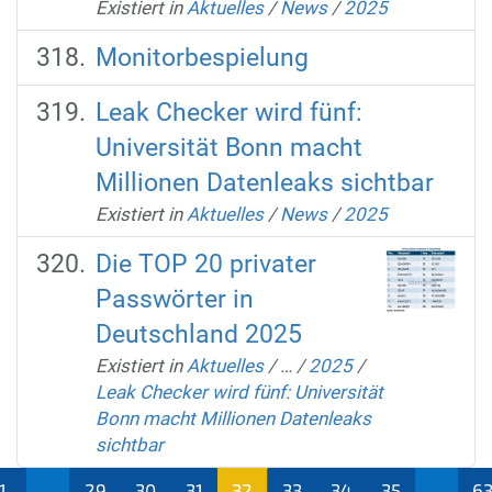
Existiert in
Aktuelles
/
News
/
2025
Monitorbespielung
Leak Checker wird fünf:
Universität Bonn macht
Millionen Datenleaks sichtbar
Existiert in
Aktuelles
/
News
/
2025
Die TOP 20 privater
Passwörter in
Deutschland 2025
Existiert in
Aktuelles
/
…
/
2025
/
Leak Checker wird fünf: Universität
Bonn macht Millionen Datenleaks
sichtbar
1
...
29
30
31
32
33
34
35
...
6