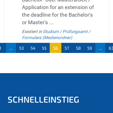
Application for an extension of
the deadline for the Bachelor's
or Master's ...
Existiert in
Studium
/
Prüfungsamt
/
Formulare (Medienordner)
1
...
53
54
55
56
57
58
59
...
6
(aktu
ell)
SCHNELLEINSTIEG