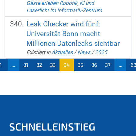
Gäste erleben Robotik, KI und
Laserlicht im Informatik-Zentrum
Leak Checker wird fünf:
Universität Bonn macht
Millionen Datenleaks sichtbar
Existiert in
Aktuelles
/
News
/
2025
1
...
31
32
33
34
35
36
37
...
6
(aktu
ell)
SCHNELLEINSTIEG