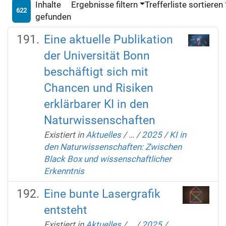
Inhalte
Ergebnisse filtern
Trefferliste sortieren
622
gefunden
Eine aktuelle Publikation
der Universität Bonn
beschäftigt sich mit
Chancen und Risiken
erklärbarer KI in den
Naturwissenschaften
Existiert in
Aktuelles
/
…
/
2025
/
KI in
den Naturwissenschaften: Zwischen
Black Box und wissenschaftlicher
Erkenntnis
Eine bunte Lasergrafik
entsteht
Existiert in
Aktuelles
/
…
/
2025
/