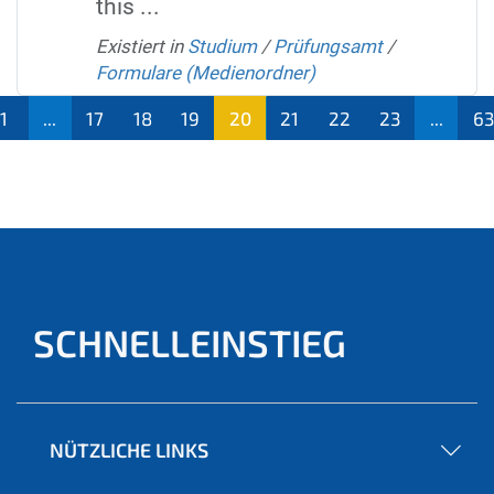
this ...
Existiert in
Studium
/
Prüfungsamt
/
Formulare (Medienordner)
1
...
17
18
19
20
21
22
23
...
63
(aktu
ell)
SCHNELLEINSTIEG
NÜTZLICHE LINKS